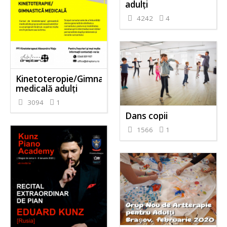
adulți
4242
4
Kinetoteropie/Gimnastică
medicală adulți
3094
1
Dans copii
1566
1