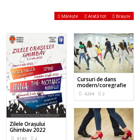
Mărește
Arată tot
Brașov
Cursuri de dans
modern/coregrafie
4204
2
Zilele Orașului
Ghimbav 2022
8189
2