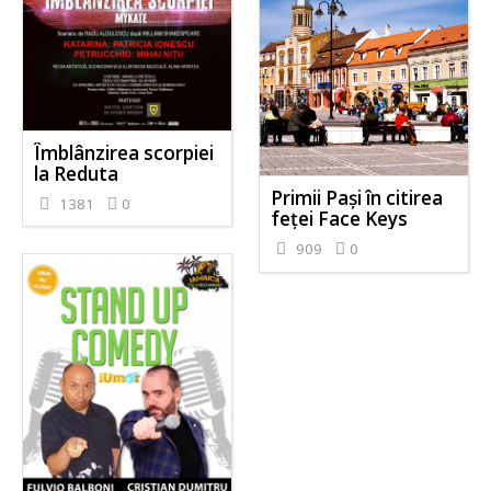
Îmblânzirea scorpiei
la Reduta
Primii Pași în citirea
1381
0
feței Face Keys
909
0