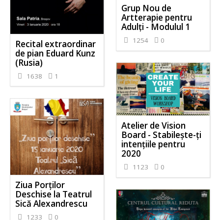
Grup Nou de
Artterapie pentru
Adulți - Modulul 1
1254
0
Recital extraordinar
de pian Eduard Kunz
(Rusia)
1638
1
Atelier de Vision
Board - Stabilește-ți
intențiile pentru
2020
1123
0
Ziua Porților
Deschise la Teatrul
Sică Alexandrescu
1233
0