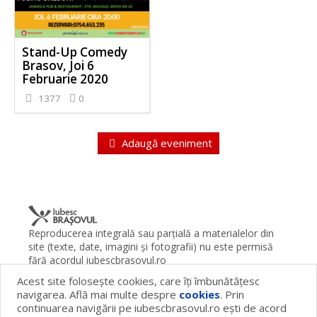
Stand-Up Comedy
Brasov, Joi 6
Februarie 2020
1377
0
Adaugă eveniment
Reproducerea integrală sau parţială a materialelor din
site (texte, date, imagini şi fotografii) nu este permisă
fără acordul iubescbrasovul.ro
Acest site foloseşte cookies, care îţi îmbunătăţesc
Termeni şi condiţii
Contact
Despre proiect
FAQ
navigarea. Află mai multe despre
cookies
. Prin
Cookies
Publicitate
continuarea navigării pe iubescbrasovul.ro eşti de acord
© 2026 iubescbrasovul.ro