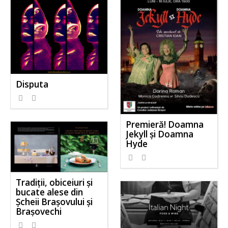
Disputa
Premieră! Doamna
Jekyll și Doamna
Hyde
Tradiții, obiceiuri și
bucate alese din
Șcheii Brașovului și
Brașovechi