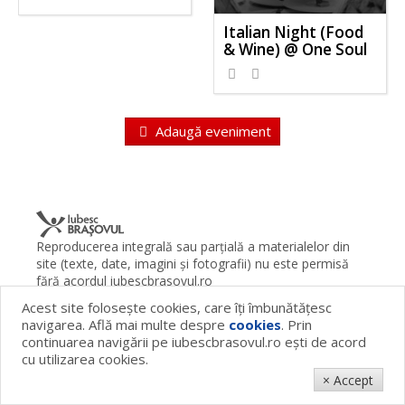
Italian Night (Food
& Wine) @ One Soul
Adaugă eveniment
Reproducerea integrală sau parţială a materialelor din
site (texte, date, imagini şi fotografii) nu este permisă
fără acordul iubescbrasovul.ro
Acest site foloseşte cookies, care îţi îmbunătăţesc
Termeni şi condiţii
Contact
Despre proiect
FAQ
navigarea. Află mai multe despre
cookies
. Prin
Cookies
Publicitate
continuarea navigării pe iubescbrasovul.ro eşti de acord
© 2026 iubescbrasovul.ro
cu utilizarea cookies.
× Accept