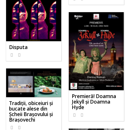
Disputa
Premieră! Doamna
Jekyll și Doamna
Tradiții, obiceiuri și
Hyde
bucate alese din
Șcheii Brașovului și
Brașovechi