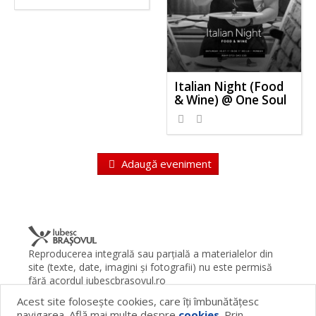
Italian Night (Food
& Wine) @ One Soul
Adaugă eveniment
Reproducerea integrală sau parţială a materialelor din
site (texte, date, imagini şi fotografii) nu este permisă
fără acordul iubescbrasovul.ro
Acest site foloseşte cookies, care îţi îmbunătăţesc
Termeni şi condiţii
Contact
Despre proiect
FAQ
navigarea. Află mai multe despre
cookies
. Prin