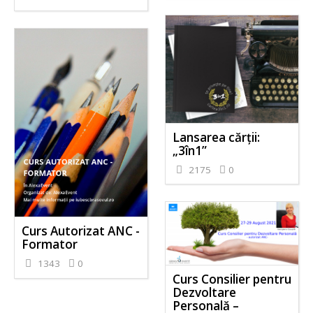
Lansarea cărții:
„3în1”
2175
0
Curs Autorizat ANC -
Formator
1343
0
Curs Consilier pentru
Dezvoltare
Personală –