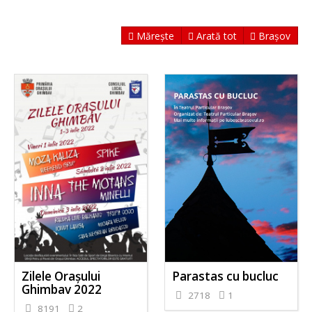
Mărește
Arată tot
Brașov
Zilele Orașului
Parastas cu bucluc
Ghimbav 2022
2718
1
8191
2