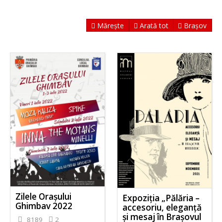
Mărește
Arată tot
Brașov
Zilele Orașului
Expoziția „Pălăria –
Ghimbav 2022
accesoriu, eleganță
și mesaj în Brașovul
8189
2