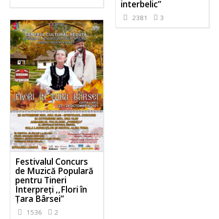
interbelic”
2381
3
Festivalul Concurs
de Muzică Populară
pentru Tineri
Interpreţi ,,Flori în
Ţara Bârsei”
1536
2