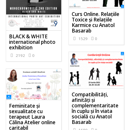
Curs Online. Relațiile
Toxice și Relațiile
Karmice cu Anatol
Basarab
BLACK & WHITE
1529
0
international photo
exhibition
2192
0
Compatibilități,
afinități și
complementaritate
Feminitate și
în cuplu și în viata
sexualitate cu
socială cu Anatol
terapeut Laura
Basarab
Călina Atelier online
caritabil