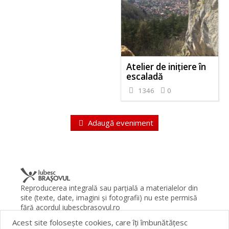
Atelier de inițiere în
escaladă
1346
0
Adaugă eveniment
Reproducerea integrală sau parţială a materialelor din
site (texte, date, imagini şi fotografii) nu este permisă
fără acordul iubescbrasovul.ro
Acest site foloseşte cookies, care îţi îmbunătăţesc
Termeni şi condiţii
Contact
Despre proiect
FAQ