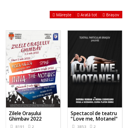
Mărește
Arată tot
Brașov
Zilele Orașului
Spectacol de teatru
Ghimbav 2022
"Love me, Motanel"
8191
2
3853
2