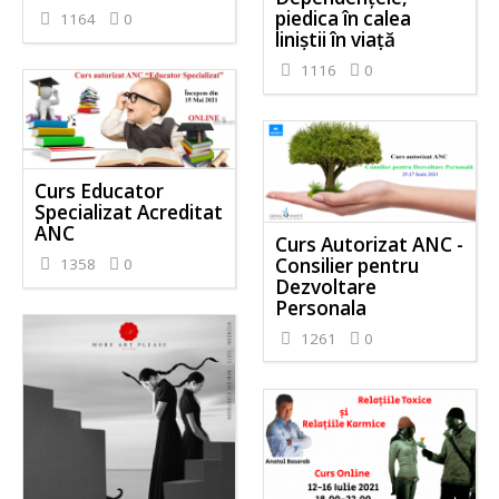
piedica în calea
1164
0
liniștii în viață
1116
0
Curs Educator
Specializat Acreditat
ANC
Curs Autorizat ANC -
Consilier pentru
1358
0
Dezvoltare
Personala
1261
0