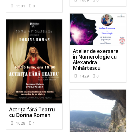
1689
0
1501
0
Atelier de exersare
în Numerologie cu
Alexandra
Mihărtescu
1429
0
Actrița fără Teatru
cu Dorina Roman
1028
1