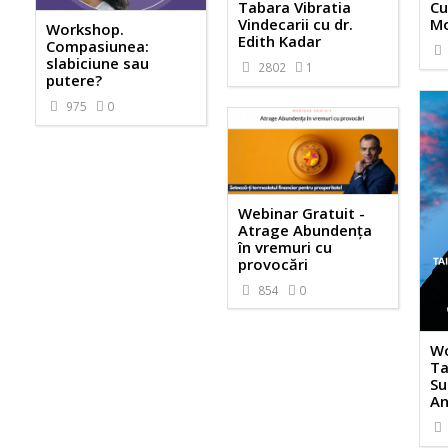
Tabara Vibratia
Cu
Vindecarii cu dr.
Mo
Workshop.
Edith Kadar
Compasiunea:
slabiciune sau
2802
1
putere?
975
0
Webinar Gratuit -
Atrage Abundența
în vremuri cu
provocări
854
0
Wo
Ta
Su
An