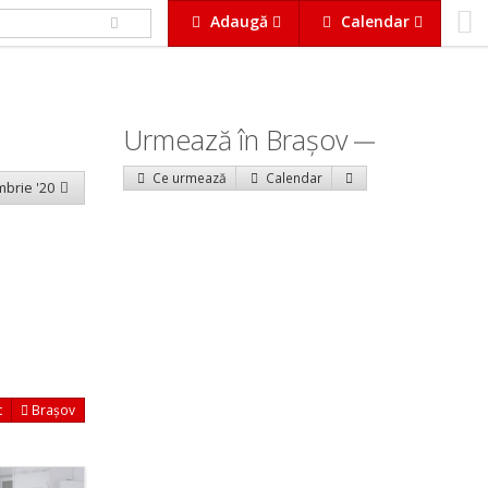
Adaugă
Calendar
Urmează în Braşov
Ce urmează
Calendar
mbrie '20
t
Brașov