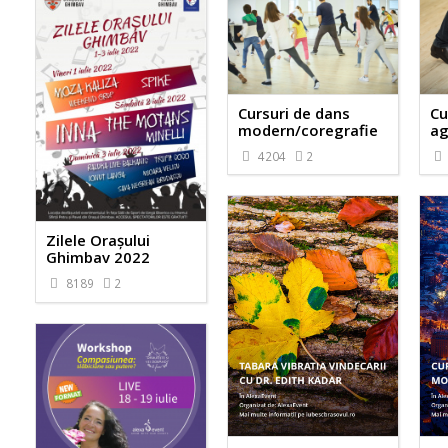
Cursuri de dans
Cu
modern/coregrafie
ag
4204
2
Zilele Orașului
Ghimbav 2022
8189
2