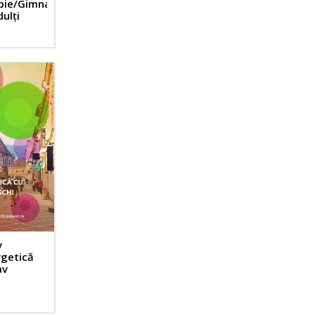
pie/Gimnastică
ulți
v
getică
av