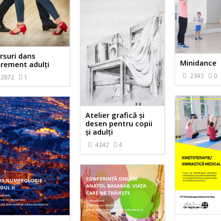
rsuri dans
Minidance
rement adulți
2343
0
2872
1
Atelier grafică și
desen pentru copii
și adulți
4242
4