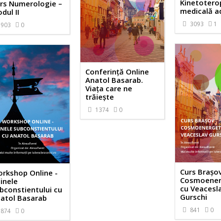
Kinetotero
rs Numerologie –
medicală ad
dul II
3093
1
903
0
Conferință Online
Anatol Basarab.
Viața care ne
trăiește
1374
0
Curs Brașo
rkshop Online -
Cosmoener
inele
cu Veacesl
bconstientului cu
Gurschi
atol Basarab
841
0
874
0