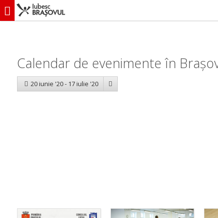
iubescbraşovul.ro
Calendar evenimente
Calendar de evenimente în Brașov:
20 iunie '20 - 17 iulie '20