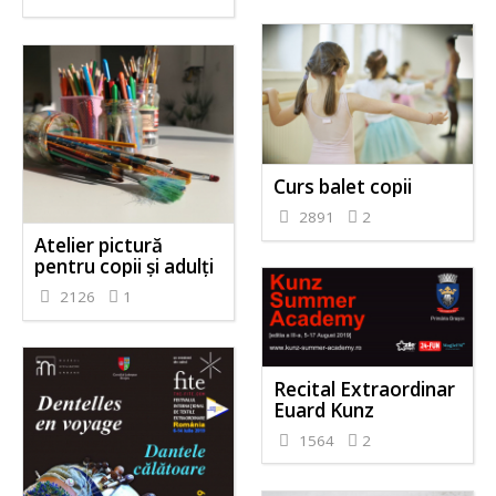
Curs balet copii
2891
2
Atelier pictură
pentru copii și adulți
2126
1
Recital Extraordinar
Euard Kunz
1564
2