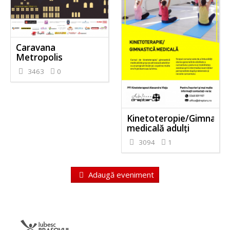
Caravana
Metropolis
3463
0
Kinetoteropie/Gimnasti
medicală adulți
3094
1
Adaugă eveniment