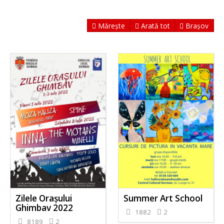
Mărește
Arată tot
Brașov
Zilele Orașului
Summer Art School
Ghimbav 2022
1882
2
8189
2