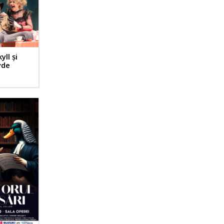
ll și
yde