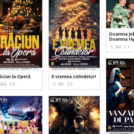
Doamna Jeky
Doamna H
587
1
ăciun la Operă
E vremea colindelor!
444
0
397
0