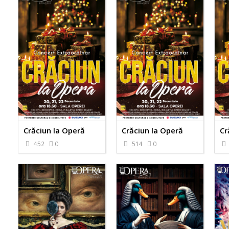
Crăciun la Operă
Crăciun la Operă
Cr
452
0
514
0