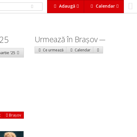
Adaugă
Calendar
025
Urmează în Braşov
Ce urmează
Calendar
artie '25
t
Brașov