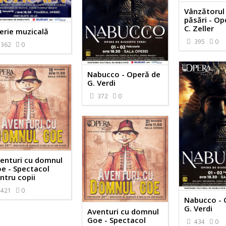
Vânzătorul
păsări - Op
C. Zeller
erie muzicală
395
0
362
0
Nabucco - Operă de
G. Verdi
372
0
enturi cu domnul
e - Spectacol
ntru copii
421
0
Nabucco - 
G. Verdi
Aventuri cu domnul
Goe - Spectacol
434
0