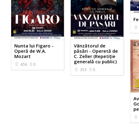
Fe
Nunta lui Figaro -
Vânzătorul de
Operă de W.A.
păsări - Operetă de
Mozart
C. Zeller (Repetiție
generală cu public)
456
0
353
0
Av
Go
pe