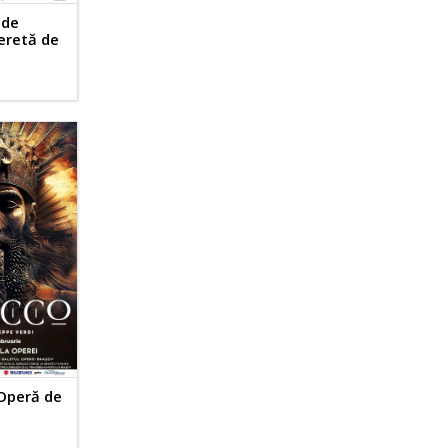
 de
eretă de
Operă de