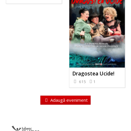
Dragostea Ucide!
615
1
Adaugă eveniment