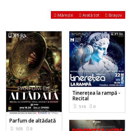
Mărește
Arată tot
Brașov
Tinerețea la rampă -
Recital
516
0
Parfum de altădată
505
0