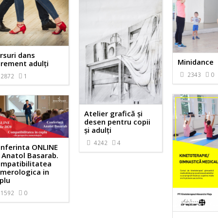
rsuri dans
Minidance
rement adulți
2343
0
2872
1
Atelier grafică și
desen pentru copii
și adulți
4242
4
nferinta ONLINE
 Anatol Basarab.
mpatibilitatea
merologica in
plu
1592
0