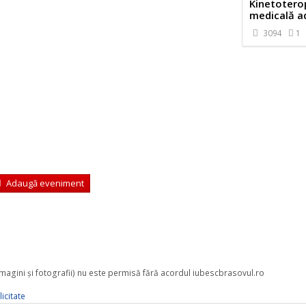
Kinetotero
medicală ad
3094
1
Adaugă eveniment
 imagini şi fotografii) nu este permisă fără acordul iubescbrasovul.ro
icitate