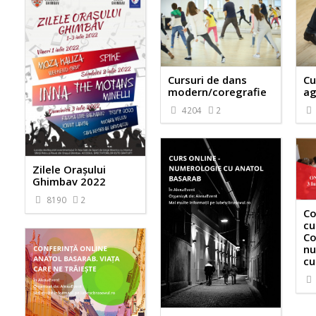
Cursuri de dans
Cu
modern/coregrafie
ag
4204
2
Zilele Orașului
Ghimbav 2022
8190
2
Co
cu
Co
nu
cu