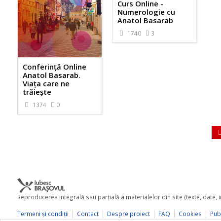
Curs Online -
Numerologie cu
Anatol Basarab
1740
3
Conferință Online
Anatol Basarab.
Viața care ne
trăiește
1374
0
Reproducerea integrală sau parţială a materialelor din site (texte, date,
Termeni şi condiţii
Contact
Despre proiect
FAQ
Cookies
Publ