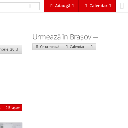
Adaugă
Calendar
Urmează în Braşov
Ce urmează
Calendar
mbrie '20
t
Brașov