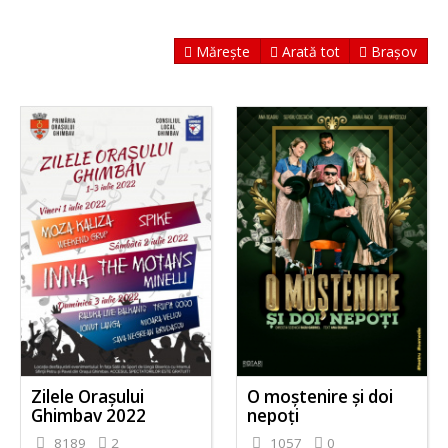
Mărește
Arată tot
Brașov
Zilele Orașului
O moștenire și doi
Ghimbav 2022
nepoți
8189
2
1057
0