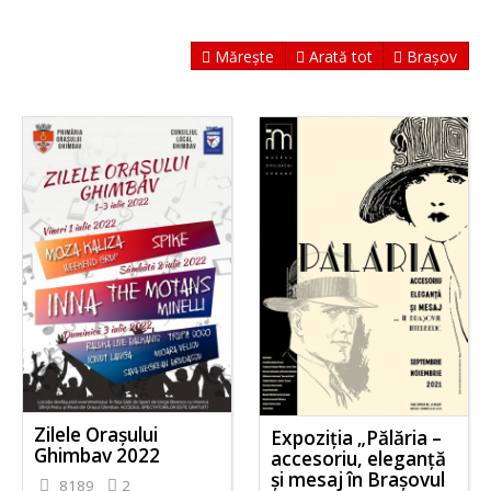
Mărește
Arată tot
Brașov
Zilele Orașului
Expoziția „Pălăria –
Ghimbav 2022
accesoriu, eleganță
și mesaj în Brașovul
8189
2