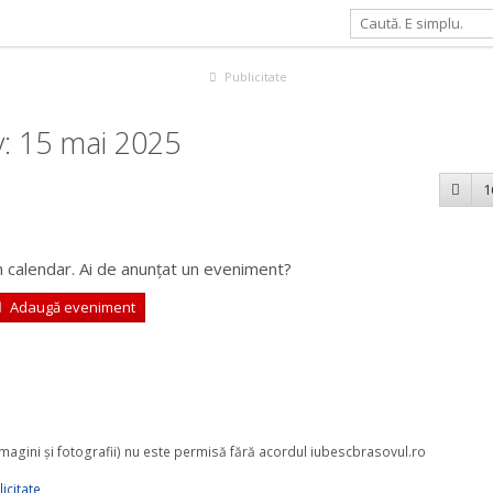
Publicitate
: 15 mai 2025
1
 calendar. Ai de anunțat un eveniment?
Adaugă eveniment
 imagini şi fotografii) nu este permisă fără acordul iubescbrasovul.ro
icitate