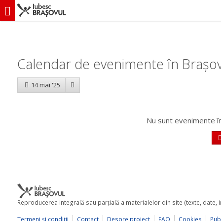
iubescbraşovul.ro
Calendar evenimente
Calendar de evenimente în Brașov
14 mai '25
Nu sunt evenimente în
Reproducerea integrală sau parţială a materialelor din site (texte, date,
Termeni şi condiţii
Contact
Despre proiect
FAQ
Cookies
Publ