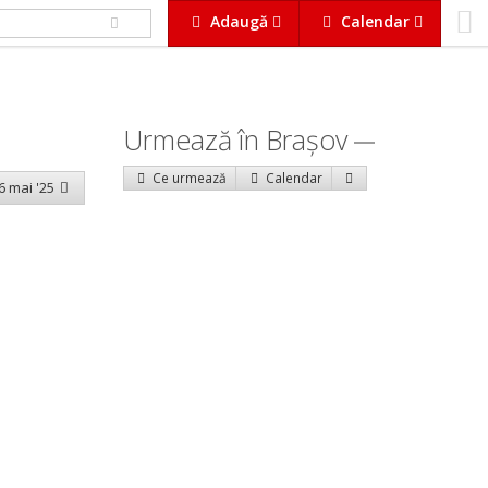
Adaugă
Calendar
Urmează în Braşov
Ce urmează
Calendar
6 mai '25