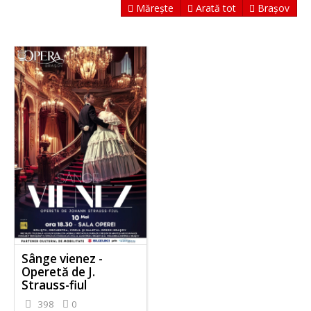
Mărește
Arată tot
Brașov
Sânge vienez -
Operetă de J.
Strauss-fiul
398
0