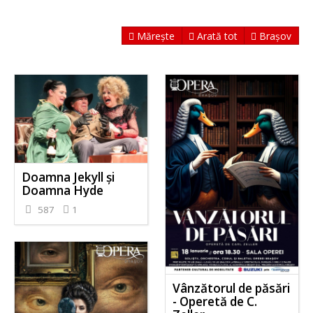
Mărește
Arată tot
Brașov
Doamna Jekyll și
Doamna Hyde
587
1
Vânzătorul de păsări
- Operetă de C.