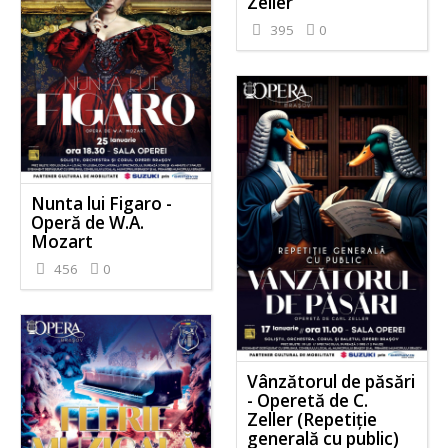
Zeller
395
0
Nunta lui Figaro -
Operă de W.A.
Mozart
456
0
Vânzătorul de păsări
- Operetă de C.
Zeller (Repetiție
generală cu public)