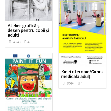
Atelier grafică și
desen pentru copii și
adulți
4242
4
Kinetoteropie/Gimnasti
medicală adulți
3094
1