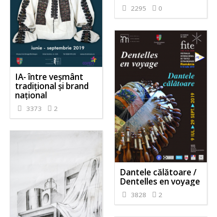
2295
0
IA- între veșmânt
tradițional și brand
național
3373
2
Dantele călătoare /
Dentelles en voyage
3828
2