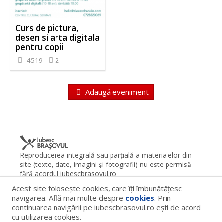
Curs de pictura,
desen si arta digitala
pentru copii
4519
2
Adaugă eveniment
Reproducerea integrală sau parţială a materialelor din
site (texte, date, imagini şi fotografii) nu este permisă
fără acordul iubescbrasovul.ro
Acest site foloseşte cookies, care îţi îmbunătăţesc
Termeni şi condiţii
Contact
Despre proiect
FAQ
navigarea. Află mai multe despre
cookies
. Prin
Cookies
Publicitate
continuarea navigării pe iubescbrasovul.ro eşti de acord
© 2026 iubescbrasovul.ro
cu utilizarea cookies.