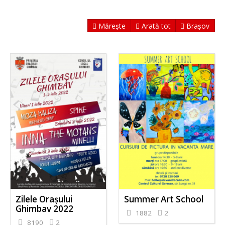
Mărește
Arată tot
Brașov
Zilele Orașului
Summer Art School
Ghimbav 2022
1882
2
8190
2