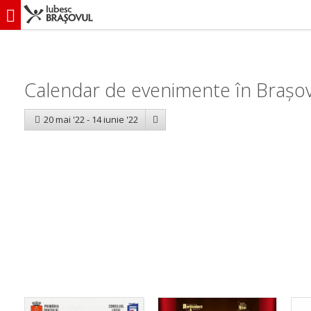
iubescbraşovul.ro
Calendar evenimente
Calendar de evenimente în Brașov: 
20 mai '22 - 14 iunie '22