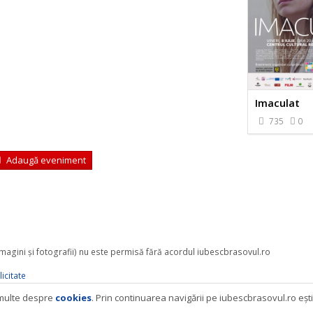
Imaculat
735
0
Adaugă eveniment
 imagini şi fotografii) nu este permisă fără acordul iubescbrasovul.ro
icitate
i multe despre
cookies
. Prin continuarea navigării pe iubescbrasovul.ro eşt