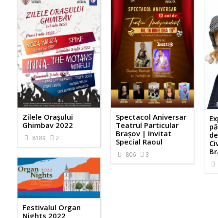
Zilele Orașului
Spectacol Aniversar
Ex
Ghimbav 2022
Teatrul Particular
pă
Brașov | Invitat
de
8189
2
Special Raoul
Ci
Br
806
3
Festivalul Organ
Nights 2022