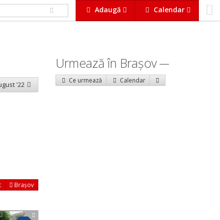
Adaugă
Calendar
Urmează în Braşov
Ce urmează
Calendar
august '22
t
Brașov