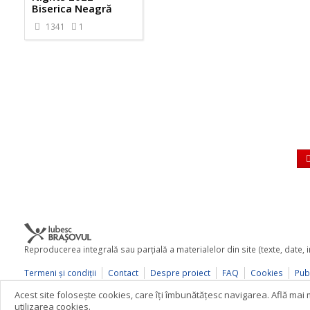
Biserica Neagră
1341
1
Reproducerea integrală sau parţială a materialelor din site (texte, date,
Termeni şi condiţii
Contact
Despre proiect
FAQ
Cookies
Publ
© 2026 iubescbrasovul.ro
Acest site foloseşte cookies, care îţi îmbunătăţesc navigarea. Află ma
utilizarea cookies.