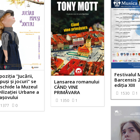
Festivalul 
poziţia ”Jucării,
Barcensis 
puși și jocuri” se
Lansarea romanului
ediţia XIII
schide la Muzeul
CÂND VINE
vilizației Urbane a
PRIMĂVARA
1530
1
așovului
1350
1
1377
0