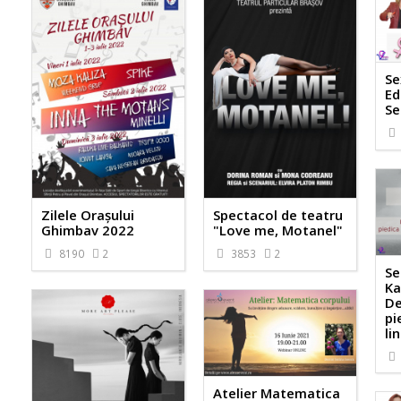
Se
Ed
Se
Zilele Orașului
Spectacol de teatru
Ghimbav 2022
"Love me, Motanel"
8190
2
3853
2
Se
Ka
De
pi
lin
Atelier Matematica