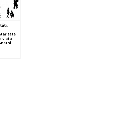
tăți,
taritate
în viata
Anatol