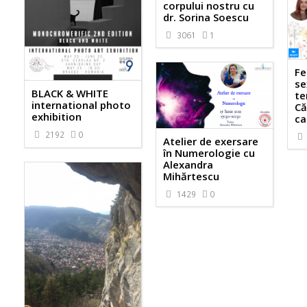
corpului nostru cu
dr. Sorina Soescu
3061
1
Fe
se
BLACK & WHITE
te
international photo
Că
exhibition
ca
2192
0
Atelier de exersare
în Numerologie cu
Alexandra
Mihărtescu
1429
0