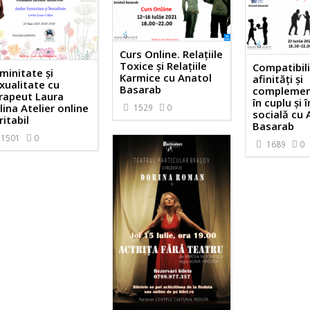
Curs Online. Relațiile
Toxice și Relațiile
Compatibili
minitate și
Karmice cu Anatol
afinități și
xualitate cu
Basarab
complemen
rapeut Laura
în cuplu și 
lina Atelier online
1529
0
socială cu 
ritabil
Basarab
1501
0
1689
0