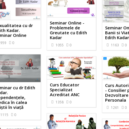
Seminar Online -
xualitatea cu dr
Seminar Onl
Problemele de
ith Kadar.
Banii si Viat
Greutate cu Edith
minar Online
Edith Kada
Kadar
959
0
1163
0
1055
0
Curs Educator
Curs Autor
minar cu dr Edith
Specializat
- Consilier
dar.
Acreditat ANC
Dezvoltare
pendențele,
Personala
edica în calea
1358
0
iștii în viață
1261
0
1115
0