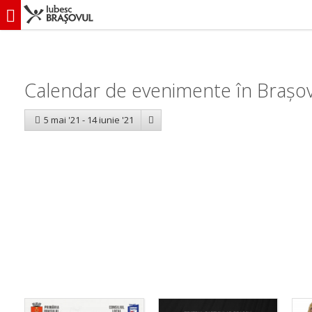
iubescbraşovul.ro
Calendar evenimente
Calendar de evenimente în Brașov: 
5 mai '21 - 14 iunie '21