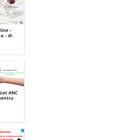
ine -
a - dr.
r
izat ANC
 pentru