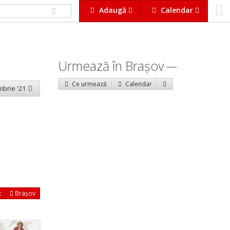
Adaugă
Calendar
Urmează în Braşov
Ce urmează
Calendar
embrie '21
t
Brașov