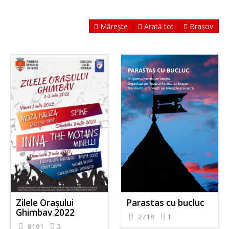
Mărește
Arată tot
Brașov
Zilele Orașului
Parastas cu bucluc
Ghimbav 2022
2718
1
8191
2