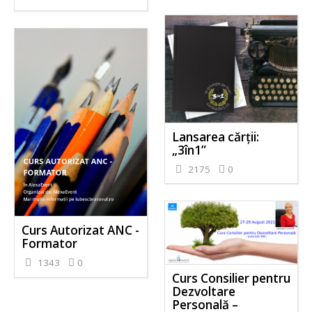
Lansarea cărții:
„3în1”
2175
0
Curs Autorizat ANC -
Formator
1343
0
Curs Consilier pentru
Dezvoltare
Personală –