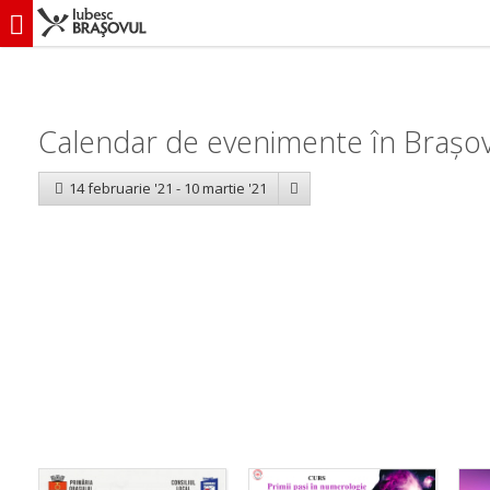
iubescbraşovul.ro
Calendar evenimente
Calendar de evenimente în Brașov:
14 februarie '21 - 10 martie '21