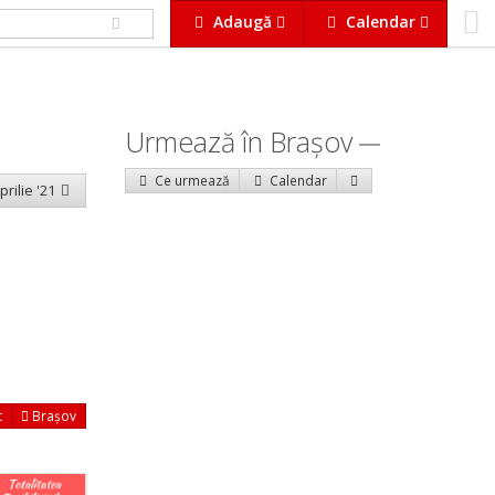
Adaugă
Calendar
Urmează în Braşov
Ce urmează
Calendar
prilie '21
t
Brașov