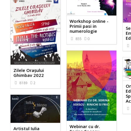
Workshop online -
Primii pasi in
Se
numerologie
Em
Ed
855
0
Zilele Orașului
Ghimbav 2022
8189
2
On
Ed
Sp
Ac
Webinar cu dr.
Artistul Iulia