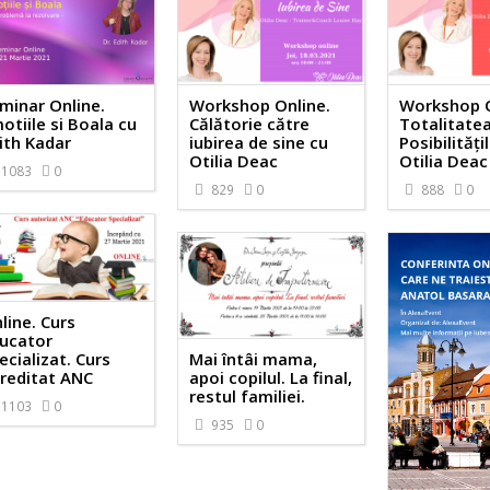
minar Online.
Workshop Online.
Workshop O
otiile si Boala cu
Călătorie către
Totalitate
ith Kadar
iubirea de sine cu
Posibilităț
Otilia Deac
Otilia Deac
1083
0
829
0
888
0
line. Curs
ucator
Mai întâi mama,
ecializat. Curs
apoi copilul. La final,
reditat ANC
restul familiei.
1103
0
935
0