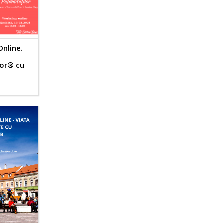
nline.
a
ilor® cu