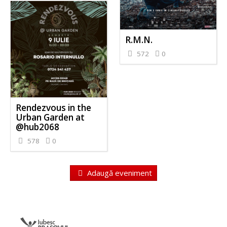
R.M.N.
572
0
Rendezvous in the
Urban Garden at
@hub2068
578
0
Adaugă eveniment