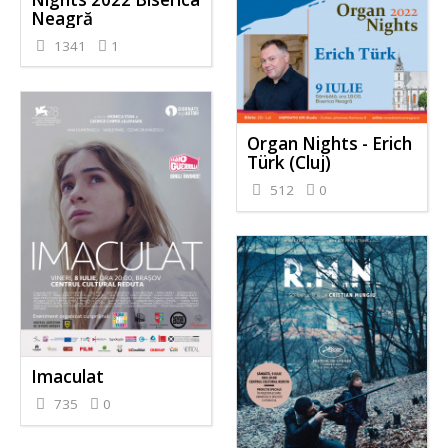
Neagră
1341
1
Organ Nights - Erich
Türk (Cluj)
512
0
Imaculat
735
0