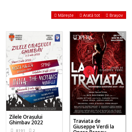
Mărește
Arată tot
Brașov
Zilele Orașului
Traviata de
Ghimbav 2022
Giuseppe Verdi la
8191
2