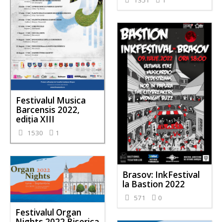
Festivalul Musica
Barcensis 2022,
ediţia XIII
1530
1
Brasov: InkFestival
la Bastion 2022
571
0
Festivalul Organ
Nights 2022 Biserica