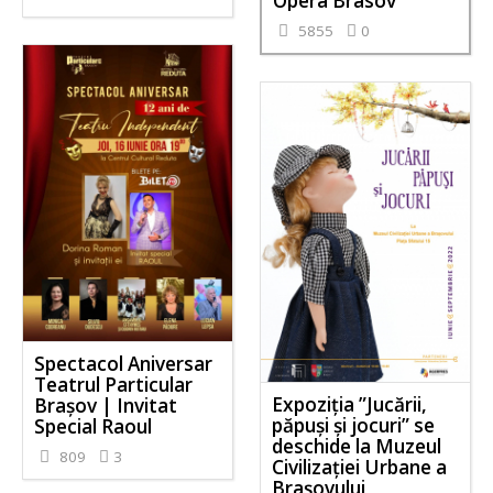
Opera Brasov
5855
0
Spectacol Aniversar
Teatrul Particular
Expoziţia ”Jucării,
Brașov | Invitat
păpuși și jocuri” se
Special Raoul
deschide la Muzeul
809
3
Civilizației Urbane a
Brașovului