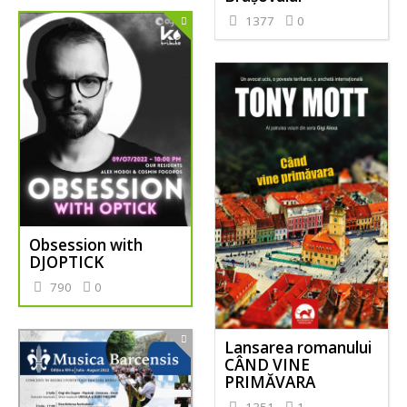
1377
0
Obsession with
DJOPTICK
790
0
Lansarea romanului
CÂND VINE
PRIMĂVARA
1351
1