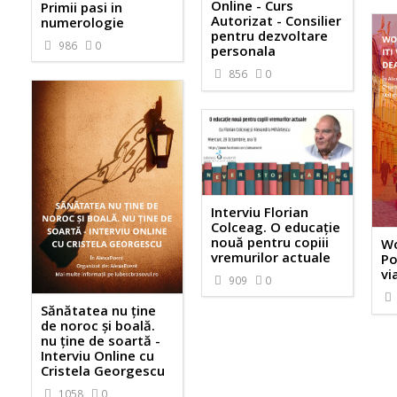
Online - Curs
Primii pasi in
Autorizat - Consilier
numerologie
pentru dezvoltare
986
0
personala
856
0
Interviu Florian
Colceag. O educație
nouă pentru copiii
Wo
vremurilor actuale
Po
vi
909
0
Sănătatea nu ține
de noroc și boală.
nu ține de soartă -
Interviu Online cu
Cristela Georgescu
1058
0