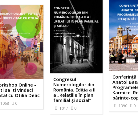
Conferință 
Congresul
Anatol Bas
Numerologilor din
rkshop Online -
Programel
România. Ediția a II
ti sa iti vindeci
Karmice. Re
a „Relațiile în plan
ata! cu Otilia Deac
părinte-cop
familial și social”
1068
0
1390
0
1047
0