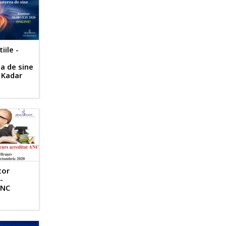
iile -
a de sine
h Kadar
tor
-
ANC