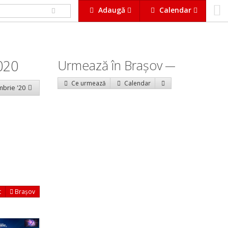
Adaugă
Calendar
020
Urmează în Braşov
Ce urmează
Calendar
mbrie '20
t
Brașov