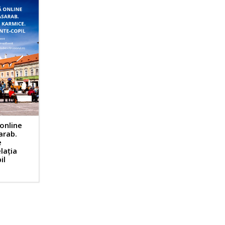
online
arab.
e
lația
il