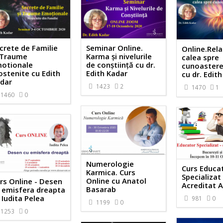
crete de Familie
Seminar Online.
Online.Relat
 Traume
Karma și nivelurile
calea spre
otionale
de conștiință cu dr.
cunoastere
stenite cu Edith
Edith Kadar
cu dr. Edit
dar
1423
2
1470
1
1460
0
Numerologie
Curs Educa
Karmica. Curs
Specializat 
Online cu Anatol
rs Online - Desen
Acreditat 
Basarab
 emisfera dreapta
 Iudita Pelea
981
0
1199
0
1253
0