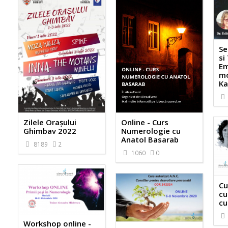
Se
si
Em
mo
Ka
Zilele Orașului
Online - Curs
Ghimbav 2022
Numerologie cu
Anatol Basarab
8189
2
1060
0
Cu
cu
cu
Workshop online -