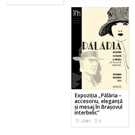
Expoziția „Pălăria –
accesoriu, eleganță
și mesaj în Brașovul
interbelic”
2381
3