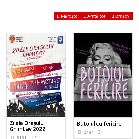
Mărește
Arată tot
Brașov
Zilele Orașului
Butoiul cu fericire
Ghimbav 2022
2484
4
8191
2