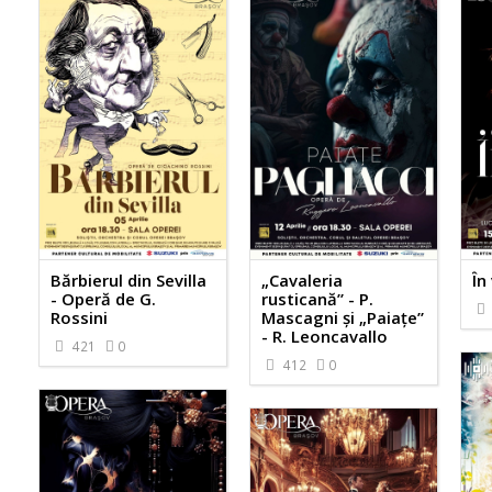
Bărbierul din Sevilla
„Cavaleria
În
- Operă de G.
rusticană” - P.
Rossini
Mascagni și „Paiațe”
- R. Leoncavallo
421
0
412
0