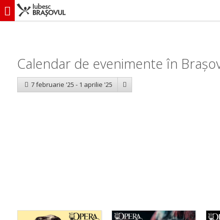
iubescbraşovul.ro
Calendar evenimente
Calendar de evenimente în Brașov:
7 februarie '25 - 1 aprilie '25