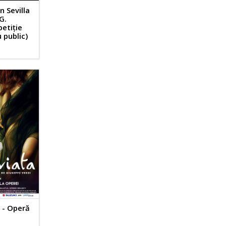
n Sevilla
G.
petiție
 public)
 - Operă