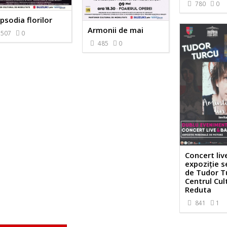
780
0
psodia florilor
Armonii de mai
507
0
485
0
Concert live
expoziție 
de Tudor T
Centrul Cul
Reduta
841
1