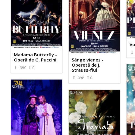
Vo
Madama Butterfly -
Operă de G. Puccini
Sânge vienez -
Operetă de J.
390
0
Strauss-fiul
398
0