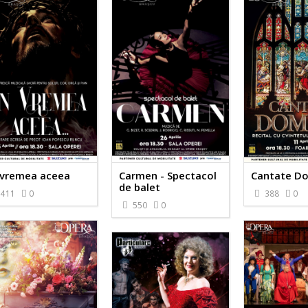
 vremea aceea
Carmen - Spectacol
Cantate D
de balet
411
0
388
0
550
0