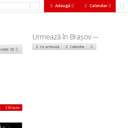
Adaugă
Calendar
Urmează în Braşov
Ce urmează
Calendar
 iulie '25
t
Brașov