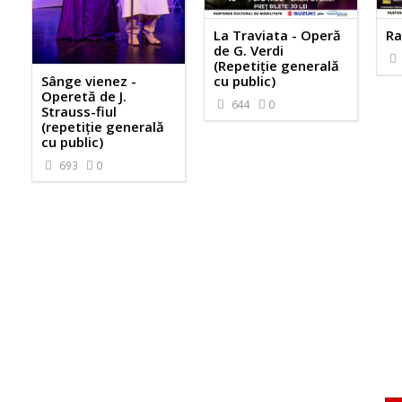
Ra
La Traviata - Operă
de G. Verdi
(Repetiție generală
Sânge vienez -
cu public)
Operetă de J.
644
0
Strauss-fiul
(repetiție generală
cu public)
693
0