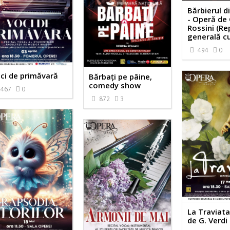
Bărbierul di
- Operă de 
Rossini (Re
generală cu
494
0
ci de primăvară
Bărbați pe pâine,
comedy show
467
0
872
3
La Traviata
de G. Verdi