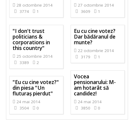
28 octombrie 2014
27 octombrie 2014
3774
1
3609
1
"I don't trust
Eu cu cine votez?
politicians &
Dar bădăranul de
corporations in
munte?
this country"
22 octombrie 2014
25 octombrie 2014
3179
1
3389
2
Vocea
"Eu cu cine votez?"
pensionarului: M-
din piesa "Un
am hotarât să
fluturaş pierdut"
candidez!
24 mai 2014
24 mai 2014
3504
0
3850
0