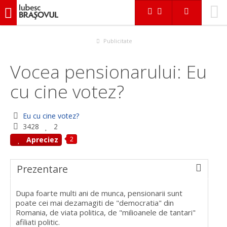
iubescbraşovul.ro
Video
Eu cu cine votez?
Vocea pensionarului: Eu cu cine votez?
Publicitate
Vocea pensionarului: Eu
cu cine votez?
Eu cu cine votez?
3428
2
2
Apreciez
Prezentare
Dupa foarte multi ani de munca, pensionarii sunt
poate cei mai dezamagiti de "democratia" din
Romania, de viata politica, de "milioanele de tantari"
afiliati politic.