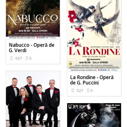
Nabucco - Operă de
G. Verdi
627
0
La Rondine - Operă
de G. Puccini
527
0