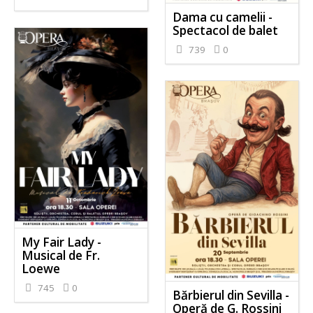
Dama cu camelii -
Spectacol de balet
739
0
My Fair Lady -
Musical de Fr.
Loewe
745
0
Bărbierul din Sevilla -
Operă de G. Rossini