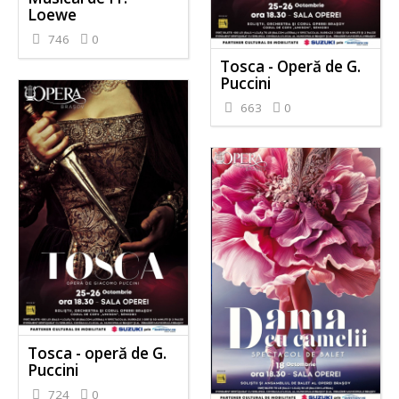
Loewe
746
0
Tosca - Operă de G.
Puccini
663
0
Tosca - operă de G.
Puccini
724
0