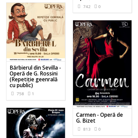
742
0
Bărbierul din Sevilla -
Operă de G. Rossini
(Repetiție geenrală
cu public)
758
1
Carmen - Operă de
G. Bizet
813
0