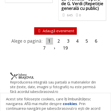
de G. Verdi (Repetiție
generală cu public)
645
0
Adaugă eveniment
Alege o pagină:
1
2
3
4
5
6
7
›
19
Reproducerea integrală sau parţială a materialelor din
site (texte, date, imagini şi fotografii) nu este permisă
fără acordul iubescbrasovul.ro
Acest site foloseşte cookies, care îţi îmbunătăţesc
Termeni şi condiţii
Contact
Despre proiect
FAQ
navigarea. Află mai multe despre
cookies
. Prin
Cookies
Publicitate
continuarea navigării pe iubescbrasovul.ro eşti de acord
© 2026 iubescbrasovul.ro