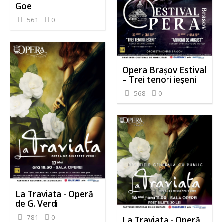
Goe
561
0
Opera Brașov Estival
– Trei tenori ieșeni
568
0
La Traviata - Operă
de G. Verdi
781
0
La Traviata - Operă