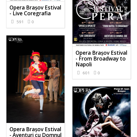
Opera Brașov Estival
- Live Coregrafia
591
0
Opera Brașov Estival
- From Broadway to
Napoli
601
0
Opera Brașov Estival
- Aventuri cu Domnul