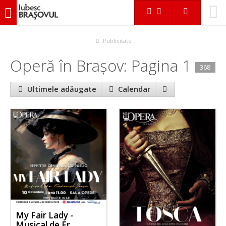
iubescbraşovul.ro
Evenimente
Operă
Publicitate
Operă în Braşov: Pagina 1
368
Ultimele adăugate
Calendar
My Fair Lady -
Musical de Fr.