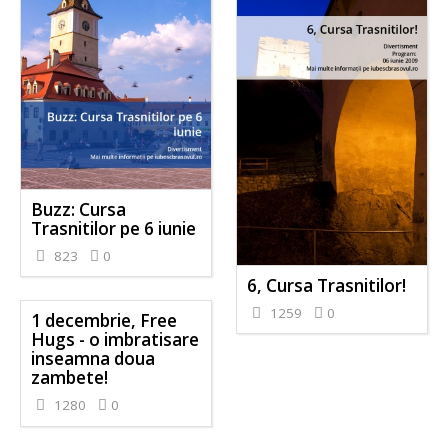
Buzz: Cursa
Trasnitilor pe 6 iunie
823
0
6, Cursa Trasnitilor!
1259
0
1 decembrie, Free
Hugs - o imbratisare
inseamna doua
zambete!
1280
0