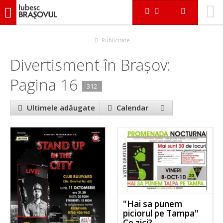
iubescbraşovul.ro
Evenimente
Divertisment
Publicitate
Divertisment în Braşov:
Pagina 16
312
Ultimele adăugate
Calendar
"Hai sa punem
piciorul pe Tampa"
Ce zici?