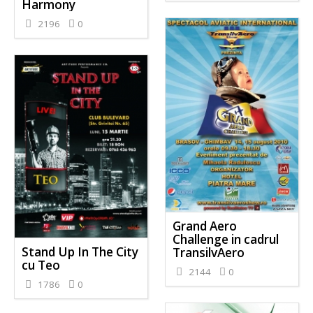
Harmony
2196
0
Grand Aero
Challenge in cadrul
Stand Up In The City
TransilvAero
cu Teo
2144
0
1786
0