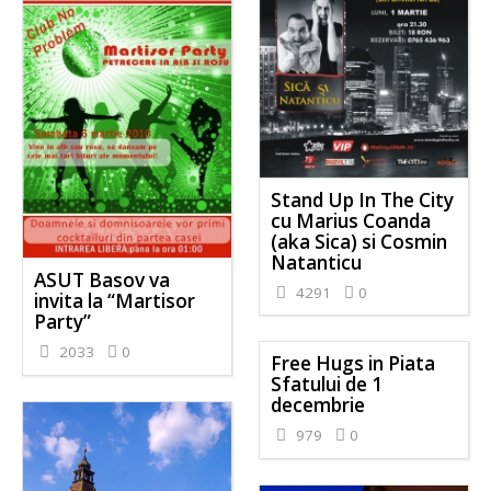
Stand Up In The City
cu Marius Coanda
(aka Sica) si Cosmin
Natanticu
ASUT Basov va
4291
0
invita la “Martisor
Party”
2033
0
Free Hugs in Piata
Sfatului de 1
decembrie
979
0