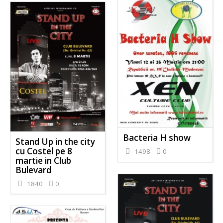
Bacteria H show
Stand Up in the city
cu Costel pe 8
1498
0
martie in Club
Bulevard
1840
0