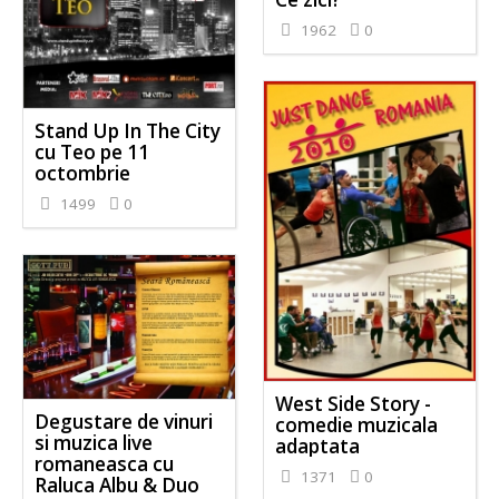
1962
0
Stand Up In The City
cu Teo pe 11
octombrie
1499
0
West Side Story -
Degustare de vinuri
comedie muzicala
si muzica live
adaptata
romaneasca cu
1371
0
Raluca Albu & Duo