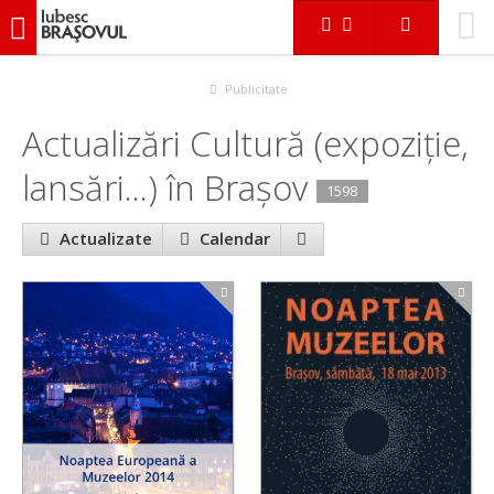
iubescbraşovul.ro
Evenimente
Cultură (expoziție, lansări...)
Publicitate
Actualizări Cultură (expoziție,
lansări...) în Braşov
1598
Actualizate
Calendar