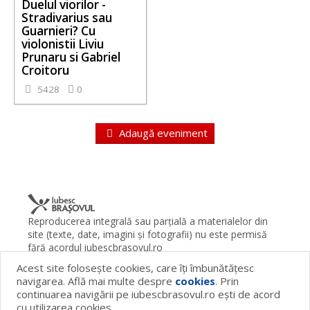
Duelul viorilor -
Stradivarius sau
Guarnieri? Cu
violonistii Liviu
Prunaru si Gabriel
Croitoru
5428
0
Adaugă eveniment
Reproducerea integrală sau parţială a materialelor din
site (texte, date, imagini şi fotografii) nu este permisă
fără acordul iubescbrasovul.ro
Acest site foloseşte cookies, care îţi îmbunătăţesc
Termeni şi condiţii
Contact
Despre proiect
FAQ
navigarea. Află mai multe despre
cookies
. Prin
Cookies
Publicitate
continuarea navigării pe iubescbrasovul.ro eşti de acord
© 2026 iubescbrasovul.ro
cu utilizarea cookies.