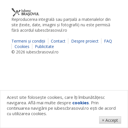
Reproducerea integrală sau parţială a materialelor din
site (texte, date, imagini şi fotografii) nu este permisă
fără acordul iubescbrasovul.ro
Termeni şi condiţii
Contact
Despre proiect
FAQ
Cookies
Publicitate
© 2026 iubescbrasovul.ro
Acest site foloseşte cookies, care îţi îmbunătăţesc
navigarea. Află mai multe despre
cookies
. Prin
continuarea navigării pe iubescbrasovul.ro eşti de acord
cu utilizarea cookies.
× Accept