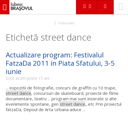
iubescbraşovul.ro
Publicitate
Etichetă street dance
Actualizare program: Festivalul
FatzaDa 2011 in Piata Sfatului, 3-5
iunie
Scris acum peste 15 ani
... expozitii de fotografie, concurs de graffiti cu 10 trupe,
street dance
, concursuri de skateboard, proiectii de filme
documentare, teatru ... program mai sunt inserate si alte
evenimente spontane, gen
street dance
,..etc Prin proiectul
fatzaDa, Depoul de Arta Urbana aduce ...