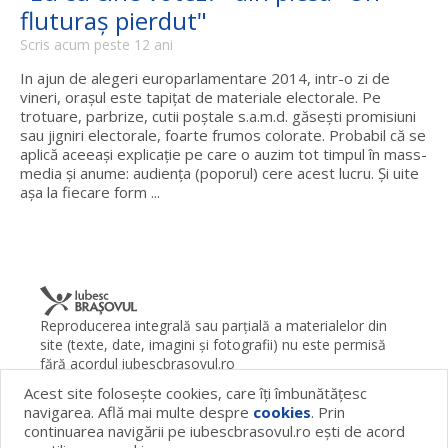
fluturaş pierdut"
Scris acum peste 12 ani
In ajun de alegeri europarlamentare 2014, intr-o zi de
vineri, oraşul este tapiţat de materiale electorale. Pe
trotuare, parbrize, cutii poştale s.a.m.d. găseşti promisiuni
sau jigniri electorale, foarte frumos colorate. Probabil că se
aplică aceeaşi explicaţie pe care o auzim tot timpul în mass-
media şi anume: audienţa (poporul) cere acest lucru. Şi uite
aşa la fiecare form ...
Reproducerea integrală sau parţială a materialelor din
site (texte, date, imagini şi fotografii) nu este permisă
fără acordul iubescbrasovul.ro
Acest site foloseşte cookies, care îţi îmbunătăţesc
Termeni şi condiţii
Contact
Despre proiect
FAQ
navigarea. Află mai multe despre
cookies
. Prin
Cookies
Publicitate
continuarea navigării pe iubescbrasovul.ro eşti de acord
© 2026 iubescbrasovul.ro