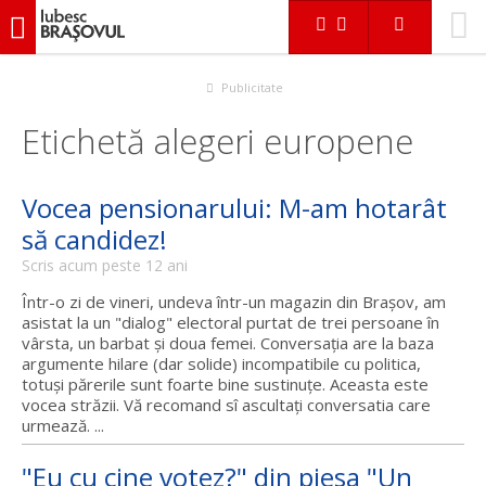
iubescbraşovul.ro
Publicitate
Etichetă alegeri europene
Vocea pensionarului: M-am hotarât
să candidez!
Scris acum peste 12 ani
Într-o zi de vineri, undeva într-un magazin din Braşov, am
asistat la un "dialog" electoral purtat de trei persoane în
vârsta, un barbat şi doua femei. Conversaţia are la baza
argumente hilare (dar solide) incompatibile cu politica,
totuşi părerile sunt foarte bine sustinuţe. Aceasta este
vocea străzii. Vă recomand sî ascultaţi conversatia care
urmează. ...
"Eu cu cine votez?" din piesa "Un