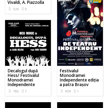
Vivaldi, A. Piazzolla
526
0
Decalogul după
Festivalul
Hess/ Festivalul
Monodramei
Monodramei
Independente ediția
Independente
a patra Brașov
782
1
659
1