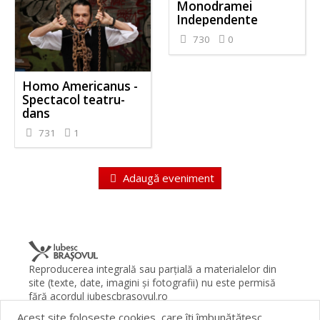
Monodramei
Independente
730
0
Homo Americanus -
Spectacol teatru-
dans
731
1
Adaugă eveniment
Reproducerea integrală sau parţială a materialelor din
site (texte, date, imagini şi fotografii) nu este permisă
fără acordul iubescbrasovul.ro
Acest site foloseşte cookies, care îţi îmbunătăţesc