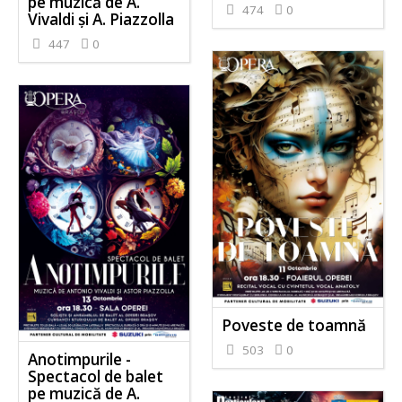
pe muzică de A.
474
0
Vivaldi și A. Piazzolla
447
0
Poveste de toamnă
503
0
Anotimpurile -
Spectacol de balet
pe muzică de A.