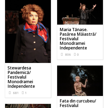
Maria Tănase.
Pasărea Măiastră/
Festivalul
Monodramei
Independente
806
0
Stewardesa
Pandemică/
Festivalul
Monodramei
Independente
681
1
Fata din curcubeu/
Festivalul