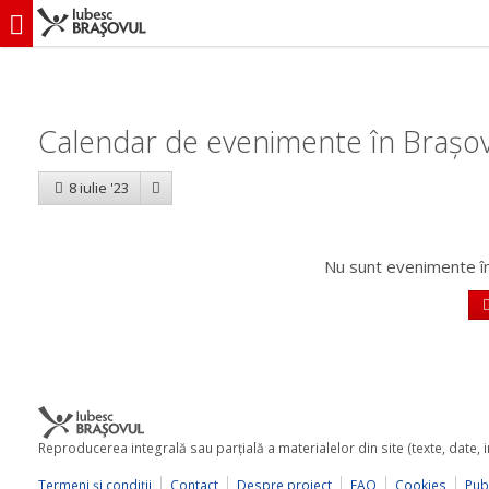
iubescbraşovul.ro
Calendar evenimente
Calendar de evenimente în Brașov:
8 iulie '23
Nu sunt evenimente în
Reproducerea integrală sau parţială a materialelor din site (texte, date,
Termeni şi condiţii
Contact
Despre proiect
FAQ
Cookies
Publ