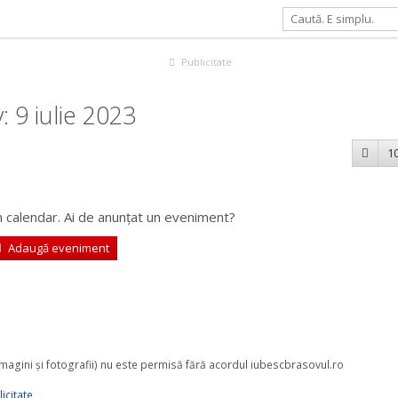
Publicitate
 9 iulie 2023
10
 calendar. Ai de anunțat un eveniment?
Adaugă eveniment
 imagini şi fotografii) nu este permisă fără acordul iubescbrasovul.ro
icitate