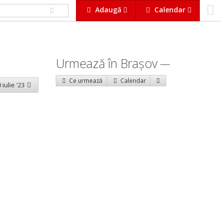
Adaugă
Calendar
Urmează în Braşov
Ce urmează
Calendar
 iulie '23