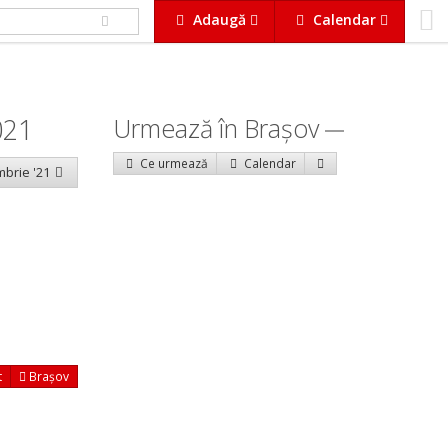
Adaugă
Calendar
021
Urmează în Braşov
Ce urmează
Calendar
mbrie '21
t
Brașov