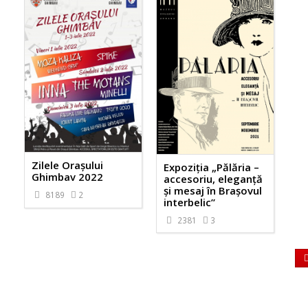
Zilele Orașului
Expoziția „Pălăria –
Ghimbav 2022
accesoriu, eleganță
și mesaj în Brașovul
8189
2
interbelic”
2381
3