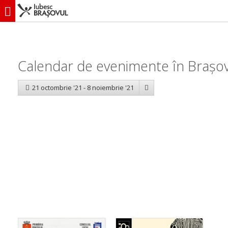
iubescbraşovul.ro
Calendar evenimente
Calendar de evenimente în Brașov
21 octombrie '21 - 8 noiembrie '21