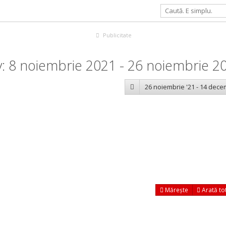
Publicitate
: 8 noiembrie 2021 - 26 noiembrie 2
26 noiembrie '21 - 14 dece
Mărește
Arată to