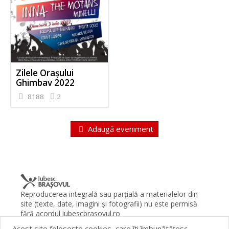
Zilele Orașului
Ghimbav 2022
8188
2
Adaugă eveniment
Reproducerea integrală sau parţială a materialelor din
site (texte, date, imagini şi fotografii) nu este permisă
fără acordul iubescbrasovul.ro
Acest site foloseşte cookies, care îţi îmbunătăţesc