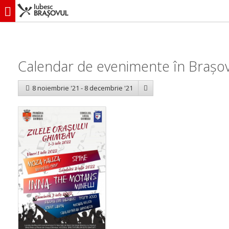
iubescbraşovul.ro
Calendar evenimente
Calendar de evenimente în Brașov
8 noiembrie '21 - 8 decembrie '21