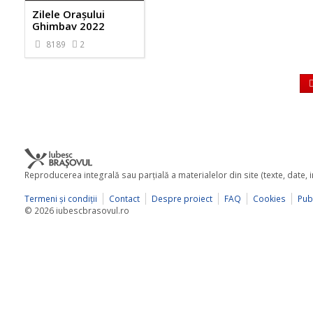
Zilele Orașului
Ghimbav 2022
8189
2
Reproducerea integrală sau parţială a materialelor din site (texte, date,
Termeni şi condiţii
Contact
Despre proiect
FAQ
Cookies
Publ
© 2026 iubescbrasovul.ro