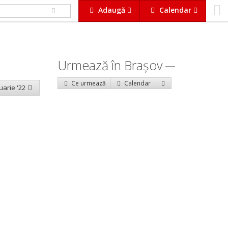
Adaugă
Calendar
Urmează în Braşov
Ce urmează
Calendar
uarie '22