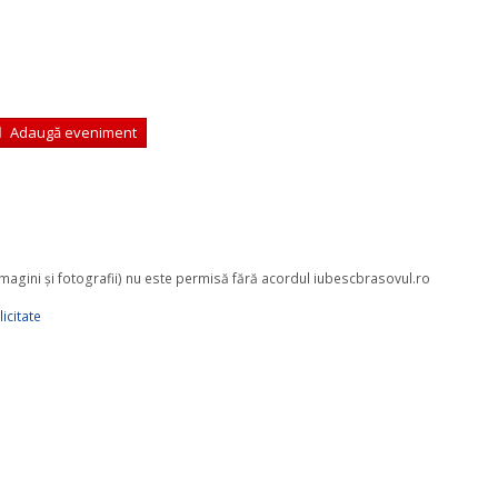
Adaugă eveniment
 imagini şi fotografii) nu este permisă fără acordul iubescbrasovul.ro
icitate