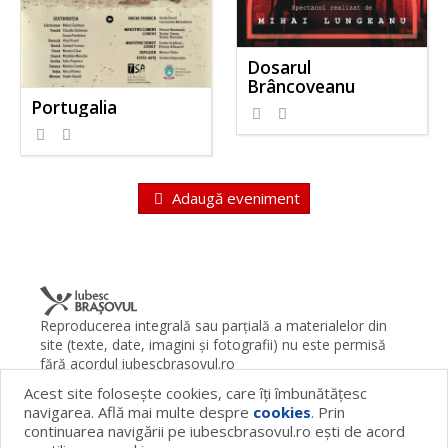
Dosarul
Brâncoveanu
Portugalia
Adaugă eveniment
Reproducerea integrală sau parţială a materialelor din
site (texte, date, imagini şi fotografii) nu este permisă
fără acordul iubescbrasovul.ro
Acest site foloseşte cookies, care îţi îmbunătăţesc
Termeni şi condiţii
Contact
Despre proiect
FAQ
navigarea. Află mai multe despre
cookies
. Prin
Cookies
Publicitate
continuarea navigării pe iubescbrasovul.ro eşti de acord
© 2026 iubescbrasovul.ro