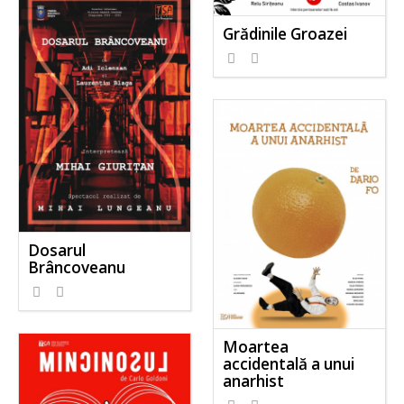
Grădinile Groazei
Dosarul
Brâncoveanu
Moartea
accidentală a unui
anarhist