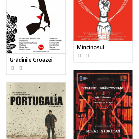
Mincinosul
Grădinile Groazei