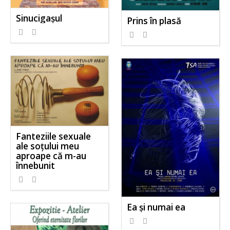
Sinucigașul
Prins în plasă
Fanteziile sexuale
ale soțului meu
aproape că m-au
înnebunit
Ea și numai ea