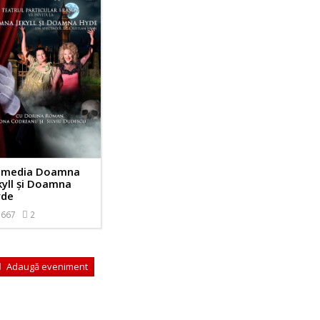
omedia Doamna
kyll și Doamna
yde
667
2
Adaugă eveniment