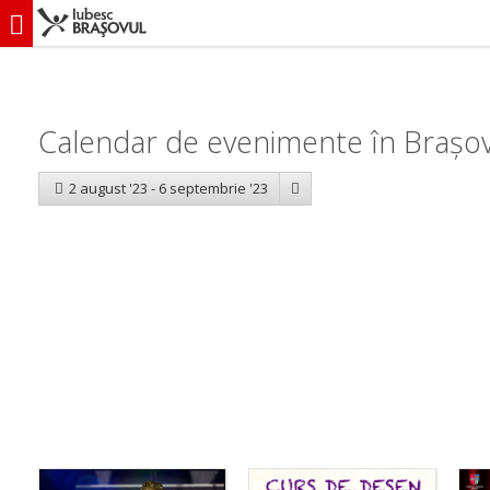
iubescbraşovul.ro
Calendar evenimente
Calendar de evenimente în Brașov
2 august '23 - 6 septembrie '23