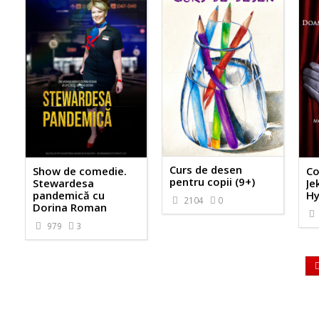
Curs de desen
Show de comedie.
C
pentru copii (9+)
Stewardesa
Je
pandemică cu
H
2104
0
Dorina Roman
979
3