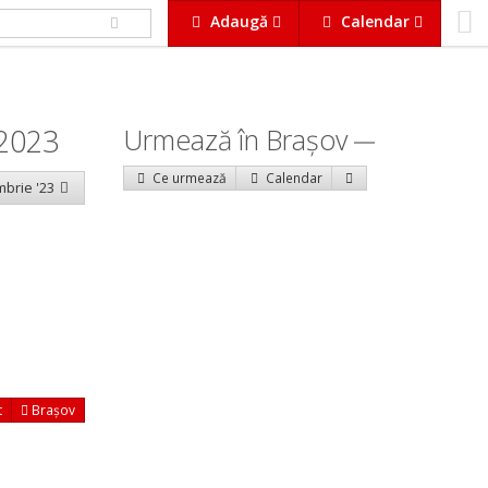
Adaugă
Calendar
 2023
Urmează în Braşov
Ce urmează
Calendar
mbrie '23
t
Brașov