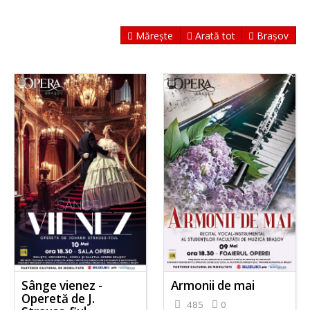
Mărește
Arată tot
Brașov
Sânge vienez -
Armonii de mai
Operetă de J.
485
0