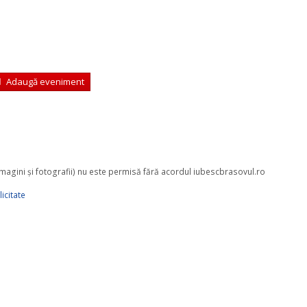
Adaugă eveniment
 imagini şi fotografii) nu este permisă fără acordul iubescbrasovul.ro
icitate