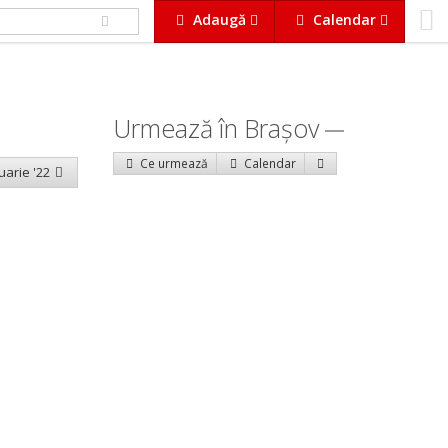
Adaugă
Calendar
Urmează în Braşov
Ce urmează
Calendar
uarie '22