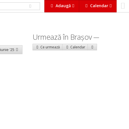
Adaugă
Calendar
Urmează în Braşov
Ce urmează
Calendar
 iunie '25