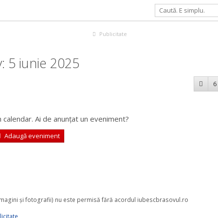
Publicitate
: 5 iunie 2025
6
 calendar. Ai de anunțat un eveniment?
Adaugă eveniment
 imagini şi fotografii) nu este permisă fără acordul iubescbrasovul.ro
icitate