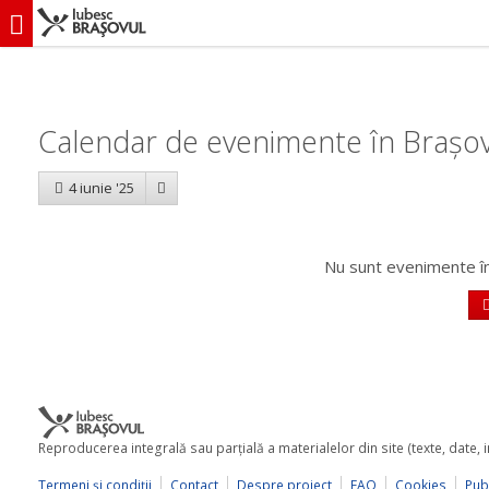
iubescbraşovul.ro
Calendar evenimente
Calendar de evenimente în Brașov
4 iunie '25
Nu sunt evenimente în
Reproducerea integrală sau parţială a materialelor din site (texte, date,
Termeni şi condiţii
Contact
Despre proiect
FAQ
Cookies
Publ