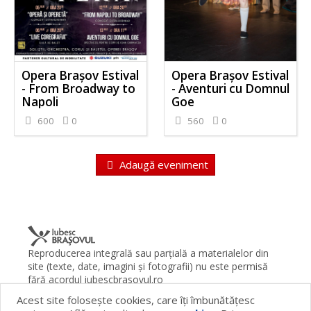
Opera Brașov Estival
Opera Brașov Estival
- From Broadway to
- Aventuri cu Domnul
Napoli
Goe
600
0
560
0
Adaugă eveniment
Reproducerea integrală sau parţială a materialelor din
site (texte, date, imagini şi fotografii) nu este permisă
fără acordul iubescbrasovul.ro
Acest site foloseşte cookies, care îţi îmbunătăţesc
Termeni şi condiţii
Contact
Despre proiect
FAQ