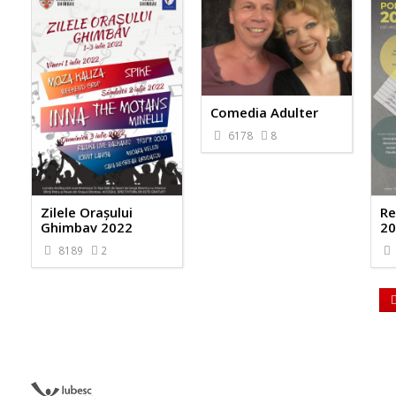
Comedia Adulter
6178
8
Zilele Orașului
Re
Ghimbav 2022
20
8189
2