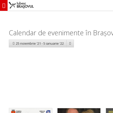
iubescbraşovul.ro
Calendar evenimente
Calendar de evenimente în Brașov:
25 noiembrie '21 - 5 ianuarie '22