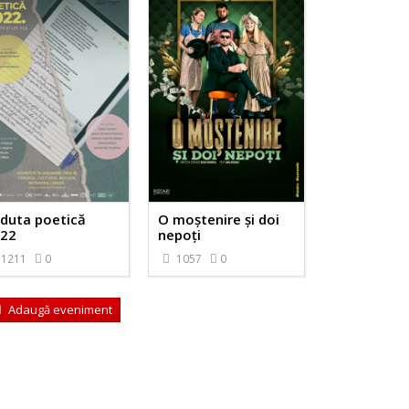
duta poetică
O moștenire și doi
22
nepoți
1211
0
1057
0
Adaugă eveniment