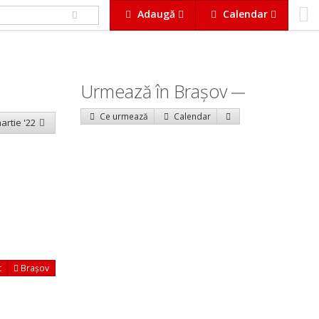
Adaugă
Calendar
Urmează în Braşov
Ce urmează
Calendar
artie '22
t
Brașov