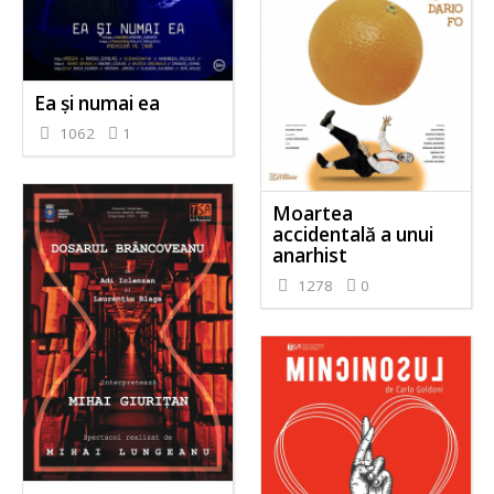
Ea și numai ea
1062
1
Moartea
accidentală a unui
anarhist
1278
0