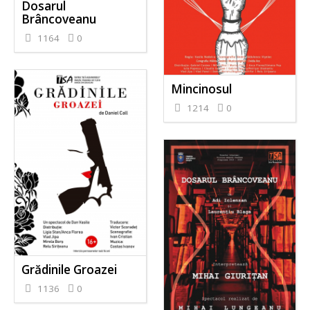
Dosarul
Brâncoveanu
1164
0
Mincinosul
1214
0
Grădinile Groazei
1136
0