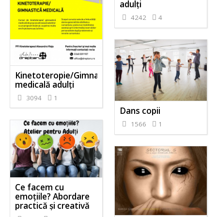
adulți
4242
4
Kinetoteropie/Gimnastică
medicală adulți
3094
1
Dans copii
1566
1
Ce facem cu
emoțiile? Abordare
practică și creativă