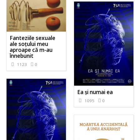
Fanteziile sexuale
ale soțului meu
aproape că m-au
înnebunit
1123
0
Ea și numai ea
1095
0