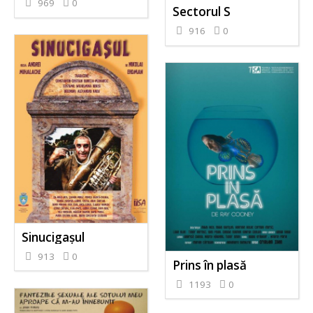
969
0
Sectorul S
916
0
Sinucigașul
913
0
Prins în plasă
1193
0