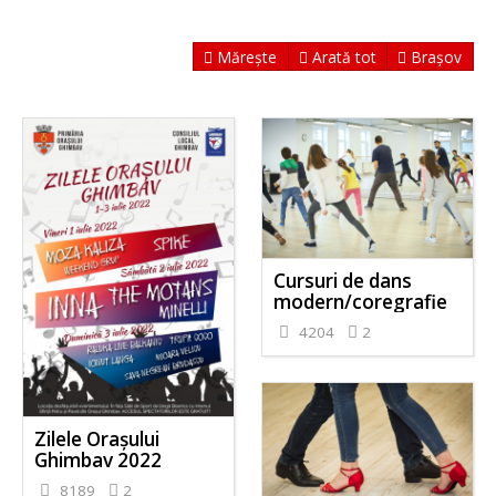
Mărește
Arată tot
Brașov
Cursuri de dans
modern/coregrafie
4204
2
Zilele Orașului
Ghimbav 2022
8189
2