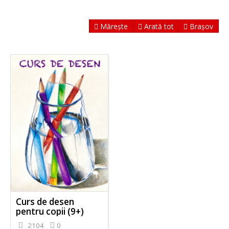
Mărește
Arată tot
Brașov
Curs de desen
pentru copii (9+)
2104
0