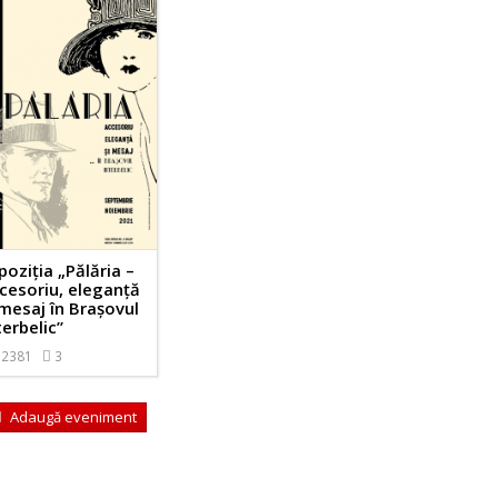
poziția „Pălăria –
cesoriu, eleganță
 mesaj în Brașovul
terbelic”
2381
3
Adaugă eveniment