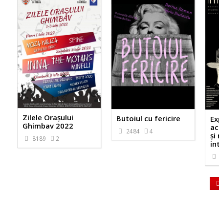
Zilele Orașului
Butoiul cu fericire
Ex
Ghimbav 2022
ac
2484
4
și
8189
2
in