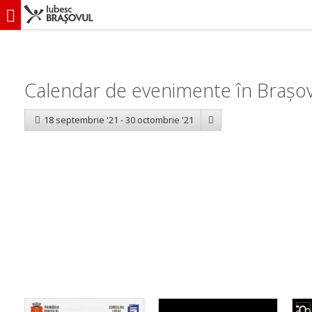
iubescbraşovul.ro
Calendar evenimente
Calendar de evenimente în Brașo
18 septembrie '21 - 30 octombrie '21