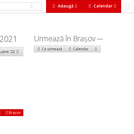
Adaugă
Calendar
 2021
Urmează în Braşov
Ce urmează
Calendar
uarie '22
t
Brașov