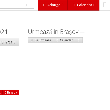
Adaugă
Calendar
021
Urmează în Braşov
Ce urmează
Calendar
mbrie '21
t
Brașov