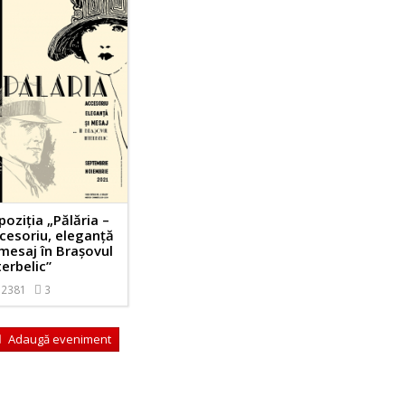
poziția „Pălăria –
cesoriu, eleganță
 mesaj în Brașovul
terbelic”
2381
3
Adaugă eveniment