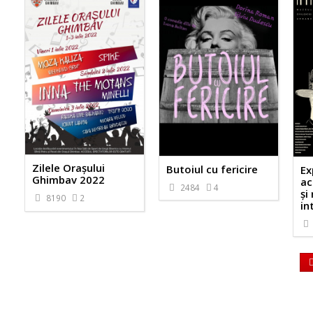
Zilele Orașului
Butoiul cu fericire
Ex
Ghimbav 2022
ac
2484
4
și
8190
2
in