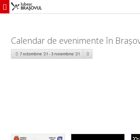
iubescbraşovul.ro
Calendar evenimente
Calendar de evenimente în Brașov
7 octombrie '21 - 3 noiembrie '21