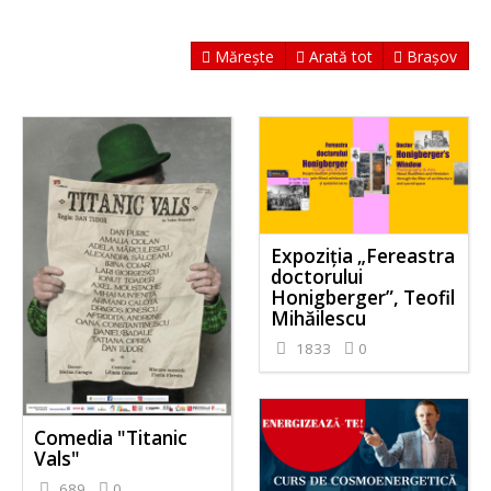
Mărește
Arată tot
Brașov
Expoziția „Fereastra
doctorului
Honigberger”, Teofil
Mihăilescu
1833
0
Comedia "Titanic
Vals"
689
0