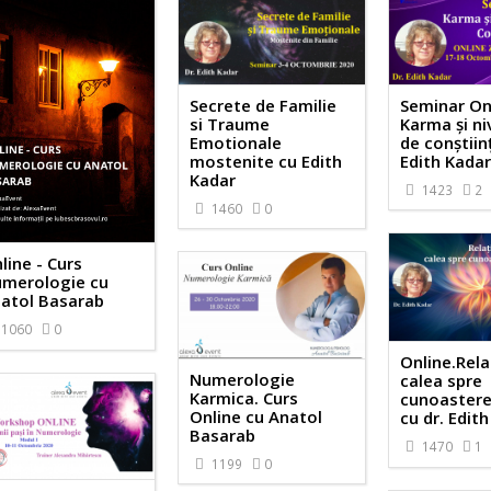
Secrete de Familie
Seminar On
si Traume
Karma și ni
Emotionale
de conștiin
mostenite cu Edith
Edith Kada
Kadar
1423
2
1460
0
line - Curs
merologie cu
atol Basarab
1060
0
Online.Relat
Numerologie
calea spre
Karmica. Curs
cunoastere
Online cu Anatol
cu dr. Edit
Basarab
1470
1
1199
0