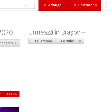
Adaugă
Calendar
2020
Urmează în Braşov
Ce urmează
Calendar
mbrie '20
t
Brașov