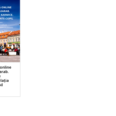
online
arab.
e
lația
il