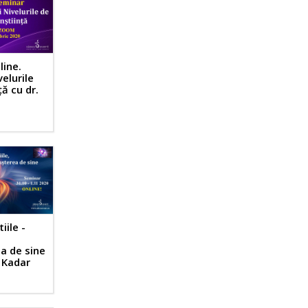
line.
velurile
ță cu dr.
r
iile -
a de sine
h Kadar