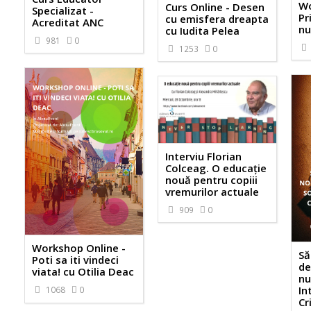
Wo
Curs Online - Desen
Specializat -
Pr
cu emisfera dreapta
Acreditat ANC
nu
cu Iudita Pelea
981
0
1253
0
Interviu Florian
Colceag. O educație
nouă pentru copiii
vremurilor actuale
909
0
Workshop Online -
Să
Poti sa iti vindeci
de
viata! cu Otilia Deac
nu
In
1068
0
Cr