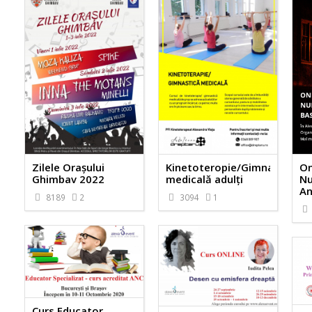
Zilele Orașului
Kinetoteropie/Gimnastică
On
Ghimbav 2022
medicală adulți
Nu
An
8189
2
3094
1
Curs Educator