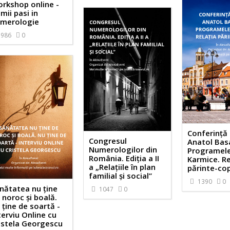
rkshop online -
imii pasi in
merologie
986
0
Conferință 
Congresul
Anatol Bas
Numerologilor din
Programel
România. Ediția a II
Karmice. Re
a „Relațiile în plan
părinte-cop
familial și social”
1390
0
nătatea nu ține
1047
0
 noroc și boală.
 ține de soartă -
terviu Online cu
istela Georgescu