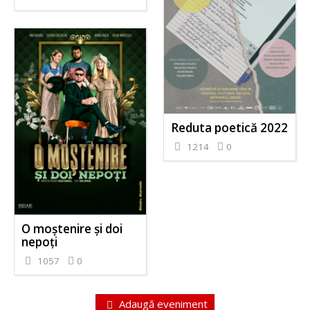
Reduta poetică 2022
1214
0
O moștenire și doi
nepoți
1057
0
Adaugă eveniment