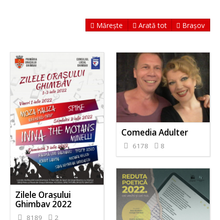
Mărește
Arată tot
Brașov
Comedia Adulter
6178
8
Zilele Orașului
Ghimbav 2022
8189
2